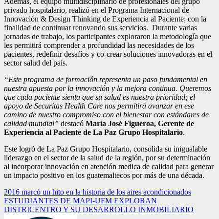
Además, el equipo multidisciplinario de profesionales del grupo
privado hospitalario, realizó en el Programa Internacional de
Innovación & Design Thinking de Experiencia al Paciente; con la
finalidad de continuar renovando sus servicios. Durante varias
jornadas de trabajo, los participantes exploraron la metodología que
les permitirá comprender a profundidad las necesidades de los
pacientes, redefinir desafíos y co-crear soluciones innovadoras en el
sector salud del país.
“Este programa de formación representa un paso fundamental en
nuestra apuesta por la innovación y la mejora continua. Queremos
que cada paciente sienta que su salud es nuestra prioridad; el
apoyo de Securitas Health Care nos permitirá avanzar en ese
camino de nuestro compromiso con el bienestar con estándares de
calidad mundial”
destacó
María José Figueroa, Gerente de
Experiencia al Paciente de La Paz Grupo Hospitalario
.
Este logró de La Paz Grupo Hospitalario, consolida su inigualable
liderazgo en el sector de la salud de la región, por su determinación
al incorporar innovación en atención medica de calidad para generar
un impacto positivo en los guatemaltecos por más de una década.
Navegación
2016 marcó un hito en la historia de los aires acondicionados
ESTUDIANTES DE MAPI-UFM EXPLORAN
de
DISTRICENTRO Y SU DESARROLLO INMOBILIARIO