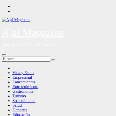
Saltar
al
contenido
Ajal Magazine
Una Vista a lo mejor de Guatemala
Vida y Estilo
Empresarial
Lanzamientos
Entretenimiento
Gastronomía
Turismo
Sostenibilidad
Salud
Deportes
Educación