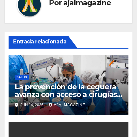
Por
ajalmagazine
Entrada relacionada
SALUD
La prevención de la ceguera
avanza con acceso a cirugías
oftalmológicas impulsadas
JUN 14, 2026
AJALMAGAZINE
por Visualiza