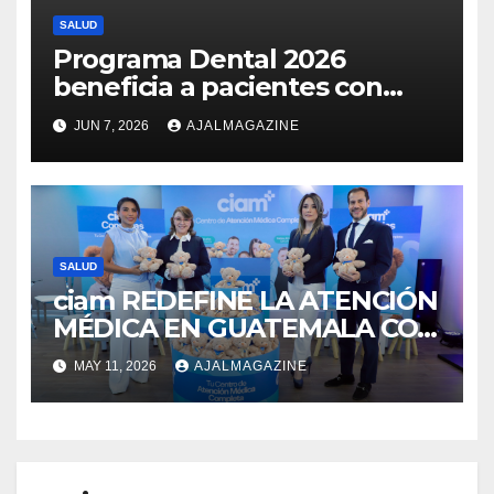
SALUD
Programa Dental 2026
beneficia a pacientes con
labio fisurado y paladar
JUN 7, 2026
AJALMAGAZINE
hendido en Guatemala
SALUD
ciam REDEFINE LA ATENCIÓN
MÉDICA EN GUATEMALA CON
SU NUEVO MODELO
MAY 11, 2026
AJALMAGAZINE
INTEGRAL