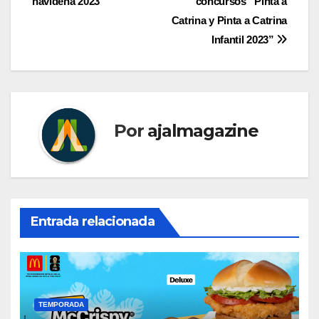
entradas
navideña 2023
concursos “Pinta a
Catrina y Pinta a Catrina
Infantil 2023”
Por
ajalmagazine
Entrada relacionada
TEMPORADA