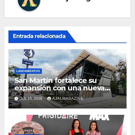
Entrada relacionada
LANZAMIENTOS
San Martín fortalece su
expansión con una nueva
tienda sobre la calzada
JUL 15, 2026
AJALMAGAZINE
Roosevelt