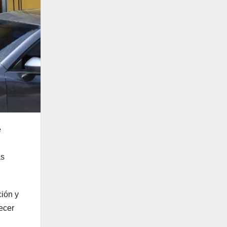
e
ás
ción y
ecer