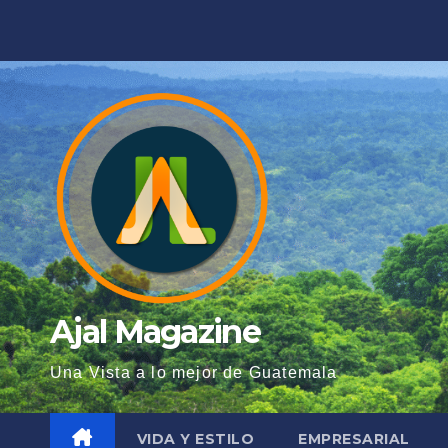
Saltar
al
contenido
Ajal Magazine
Una Vista a lo mejor de Guatemala
VIDA Y ESTILO
EMPRESARIAL