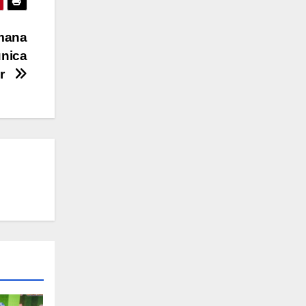
emana
única
bor