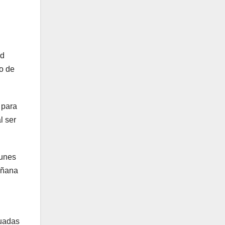
ad
lo de
 para
l ser
lunes
añana
cuadas