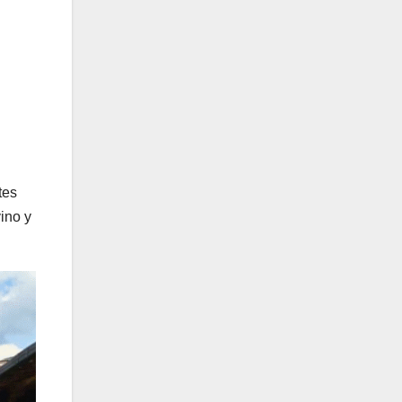
tes
ino y