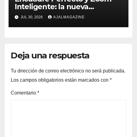
Inteligente: la nueva
generación de fotografía
JUL 30, 2026
AJALMAGAZINE
móvil
Deja una respuesta
Tu dirección de correo electrónico no será publicada.
Los campos obligatorios están marcados con
*
Comentario
*