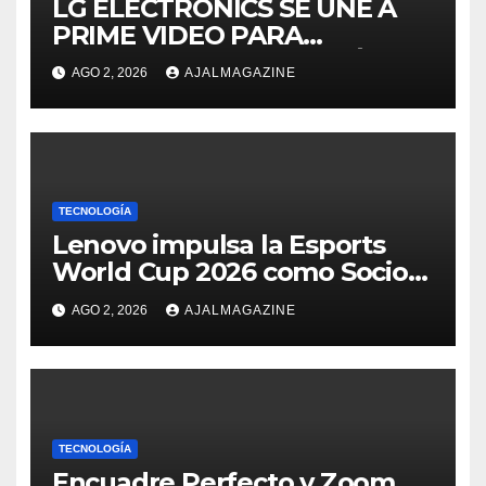
LG ELECTRONICS SE UNE A
PRIME VIDEO PARA
IMPULSAR EN CASA EL ÉPICO
AGO 2, 2026
AJALMAGAZINE
ESTRENO DE MASTERS OF
THE UNIVERSE
TECNOLOGÍA
Lenovo impulsa la Esports
World Cup 2026 como Socio
Fundador
AGO 2, 2026
AJALMAGAZINE
TECNOLOGÍA
Encuadre Perfecto y Zoom