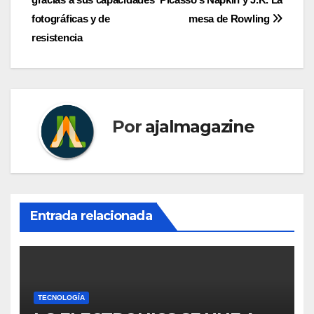
entradas
fotográficas y de
mesa de Rowling
resistencia
Por
ajalmagazine
Entrada relacionada
TECNOLOGÍA