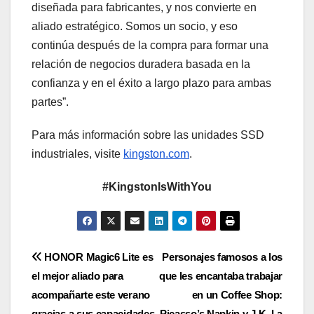
diseñada para fabricantes, y nos convierte en
aliado estratégico. Somos un socio, y eso
continúa después de la compra para formar una
relación de negocios duradera basada en la
confianza y en el éxito a largo plazo para ambas
partes”.
Para más información sobre las unidades SSD
industriales, visite
kingston.com
.
#KingstonIsWithYou
Navegación
HONOR Magic6 Lite es
Personajes famosos a los
el mejor aliado para
que les encantaba trabajar
de
acompañarte este verano
en un Coffee Shop:
gracias a sus capacidades
Picasso’s Napkin y J.K. La