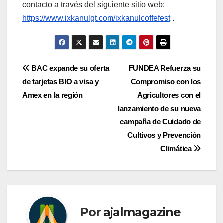
contacto a través del siguiente sitio web:
https://www.ixkanulgt.com/ixkanulcoffefest
.
Navegación
BAC expande su oferta
FUNDEA Refuerza su
de tarjetas BIO a visa y
Compromiso con los
de
Amex en la región
Agricultores con el
entradas
lanzamiento de su nueva
campaña de Cuidado de
Cultivos y Prevención
Climática
Por
ajalmagazine