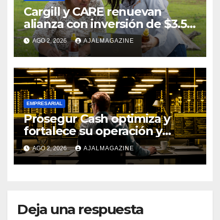
Cargill y CARE renuevan
alianza con inversión de $3.5
millones para el desarrollo de
AGO 2, 2026
AJALMAGAZINE
mujeres rurales en
Centroamérica
EMPRESARIAL
Prosegur Cash optimiza y
fortalece su operación y
procesos con la ayuda de IA y
AGO 2, 2026
AJALMAGAZINE
Big Data
Deja una respuesta