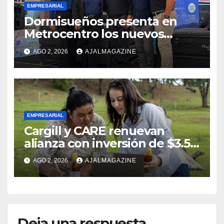
EMPRESARIAL
Dormisueños presenta en
Metrocentro los nuevos
modelos Muna Care de
AGO 2, 2026
AJALMAGAZINE
Comfort Life: Innovación y
calidad en descanso
EMPRESARIAL
Cargill y CARE renuevan
alianza con inversión de $3.5
millones para el desarrollo de
AGO 2, 2026
AJALMAGAZINE
mujeres rurales en
Centroamérica
Deja una respuesta