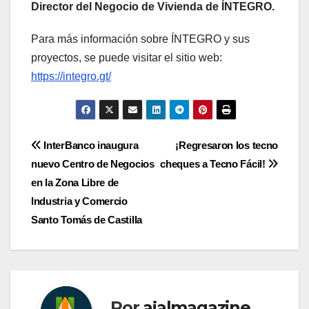
Director del Negocio de Vivienda de ÍNTEGRO.
Para más información sobre ÍNTEGRO y sus
proyectos, se puede visitar el sitio web:
https://integro.gt/
Navegación
InterBanco inaugura
¡Regresaron los tecno
nuevo Centro de Negocios
cheques a Tecno Fácil!
de
en la Zona Libre de
entradas
Industria y Comercio
Santo Tomás de Castilla
Por
ajalmagazine