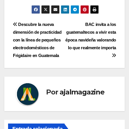
Navegación
Descubre la nueva
BAC invita a los
dimensión de practicidad
guatemaltecos a vivir esta
de
con la línea de pequeños
época navideña valorando
entradas
electrodomésticos de
lo que realmente importa
Frigidaire en Guatemala
Por
ajalmagazine
Entrada relacionada