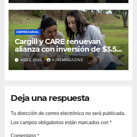
calidad en descanso
EMPRESARIAL
Cargill y CARE renuevan
alianza con inversión de $3.5
millones para el desarrollo de
AGO 2, 2026
AJALMAGAZINE
mujeres rurales en
Centroamérica
Deja una respuesta
Tu dirección de correo electrónico no será publicada.
Los campos obligatorios están marcados con
*
Comentario
*