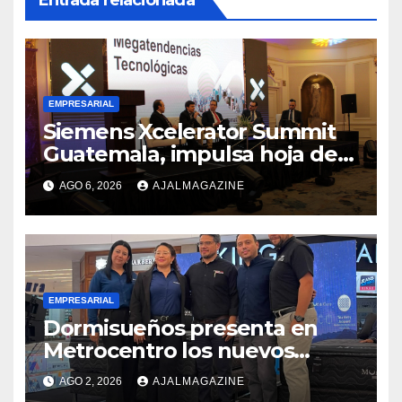
EMPRESARIAL
Siemens Xcelerator Summit
Guatemala, impulsa hoja de
ruta para acelerar la
AGO 6, 2026
AJALMAGAZINE
competitividad del país
EMPRESARIAL
Dormisueños presenta en
Metrocentro los nuevos
modelos Muna Care de
AGO 2, 2026
AJALMAGAZINE
Comfort Life: Innovación y