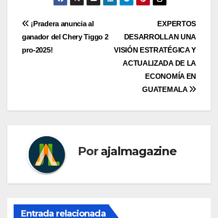
Navegación
¡Pradera anuncia al
EXPERTOS
ganador del Chery Tiggo 2
DESARROLLAN UNA
de
pro-2025!
VISIÓN ESTRATÉGICA Y
entradas
ACTUALIZADA DE LA
ECONOMÍA EN
GUATEMALA
Por
ajalmagazine
Entrada relacionada