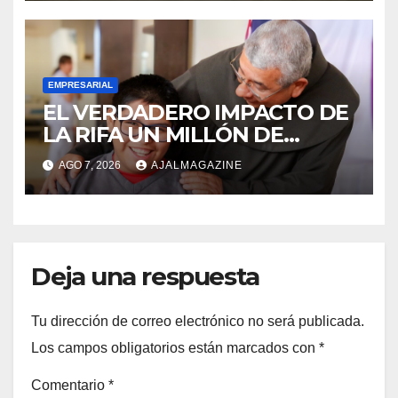
EMPRESARIAL
EL VERDADERO IMPACTO DE
LA RIFA UN MILLÓN DE
AMIGOS HOY POR TI,
AGO 7, 2026
AJALMAGAZINE
MAÑANA POR MÍ
Deja una respuesta
Tu dirección de correo electrónico no será publicada.
Los campos obligatorios están marcados con
*
Comentario
*