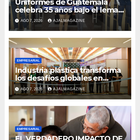
Uniformes de Guatemala
celebra 35 años bajo el lema
«Hechos para destacar» y
AGO 7, 2026
AJALMAGAZINE
continúa su expansión
nacional
EMPRESARIAL
Industria plástica transforma
los desafíos globales en
innovación y nuevas
AGO 7, 2026
AJALMAGAZINE
oportunidades de negocio
EMPRESARIAL
EL VERDADERO IMPACTO DE