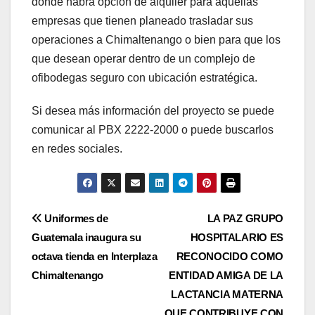
donde habrá opción de alquiler para aquellas
empresas que tienen planeado trasladar sus
operaciones a Chimaltenango o bien para que los
que desean operar dentro de un complejo de
ofibodegas seguro con ubicación estratégica.
Si desea más información del proyecto se puede
comunicar al PBX 2222-2000 o puede buscarlos
en redes sociales.
Navegación
Uniformes de
LA PAZ GRUPO
Guatemala inaugura su
HOSPITALARIO ES
de
octava tienda en Interplaza
RECONOCIDO COMO
entradas
Chimaltenango
ENTIDAD AMIGA DE LA
LACTANCIA MATERNA
QUE CONTRIBUYE CON