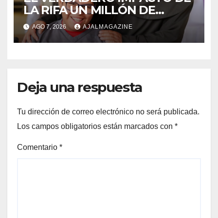
LA RIFA UN MILLÓN DE
AMIGOS HOY POR TI,
AGO 7, 2026
AJALMAGAZINE
MAÑANA POR MÍ
Deja una respuesta
Tu dirección de correo electrónico no será publicada.
Los campos obligatorios están marcados con
*
Comentario
*