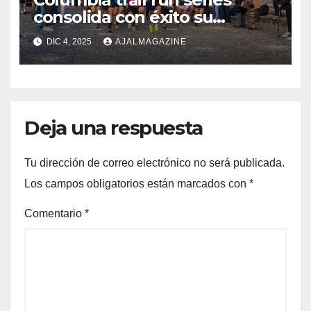
consolida con éxito su
primera edición en
DIC 4, 2025
AJALMAGAZINE
Guatemalacerro de la cruz, la
Antigua Guatemala.
Deja una respuesta
Tu dirección de correo electrónico no será publicada.
Los campos obligatorios están marcados con
*
Comentario
*