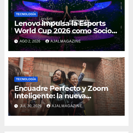
TECNOLOGÍA
Lenovo impulsa la Esports
World Cup 2026 como Socio
Fundador
AGO 2, 2026
AJALMAGAZINE
TECNOLOGÍA
Encuadre Perfecto y Zoom
Inteligente: la nueva
generación de fotografía
JUL 30, 2026
AJALMAGAZINE
móvil