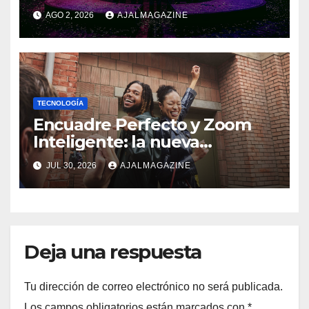
Fundador
AGO 2, 2026
AJALMAGAZINE
TECNOLOGÍA
Encuadre Perfecto y Zoom
Inteligente: la nueva
generación de fotografía
JUL 30, 2026
AJALMAGAZINE
móvil
Deja una respuesta
Tu dirección de correo electrónico no será publicada.
Los campos obligatorios están marcados con
*