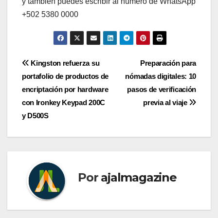
y también puedes escribir al número de WhatsApp
+502 5380 0000
Navegación
Kingston refuerza su
Preparación para
portafolio de productos de
nómadas digitales: 10
de
encriptación por hardware
pasos de verificación
entradas
con Ironkey Keypad 200C
previa al viaje
y D500S
Por
ajalmagazine