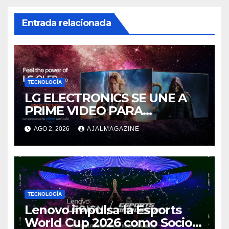
Entrada relacionada
TECNOLOGÍA
LG ELECTRONICS SE UNE A
PRIME VIDEO PARA
IMPULSAR EN CASA EL ÉPICO
AGO 2, 2026
AJALMAGAZINE
ESTRENO DE MASTERS OF
THE UNIVERSE
TECNOLOGÍA
Lenovo impulsa la Esports
World Cup 2026 como Socio