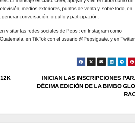
es. El mensaje es claro: creer, apoyar y vivir el fútbol como un
levisión, medios exteriores, puntos de venta y, sobre todo, en
 generar conversación, orgullo y participación.
n visitar las redes sociales de Pepsi: en Instagram como
uatemala, en TikTok con el usuario @Pepsiguate, y en Twitter
 12K
INICIAN LAS INSCRIPCIONES PAR
DÉCIMA EDICIÓN DE LA BIMBO GL
RA