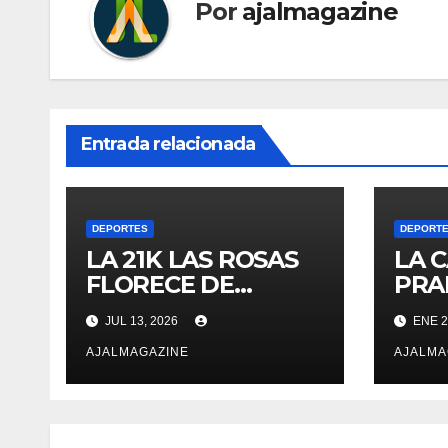
Por
ajalmagazine
Entrada relacionada
DEPORTES
DEPORT
LA 21K LAS ROSAS
LA 
FLORECE DE
PRA
NUEVO EN LAS
VUEL
JUL 13, 2026
ENE 2
CALLES DE
DON
ANTIGUA
AJALMAGAZINE
KIL
AJALMA
REC
TRA
ESP