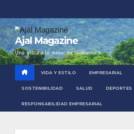
Saltar
al
contenido
Ajal Magazine
Una Vista a lo mejor de Guatemala
VIDA Y ESTILO
EMPRESARIAL
SOSTENIBILIDAD
SALUD
DEPORTES
RESPONSABILIDAD EMPRESARIAL