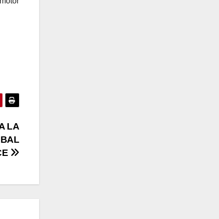
 motor
A LA
OBAL
CE