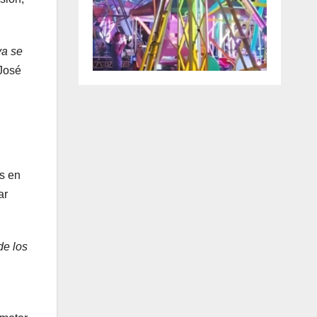
va se
José
s en
ar
de los