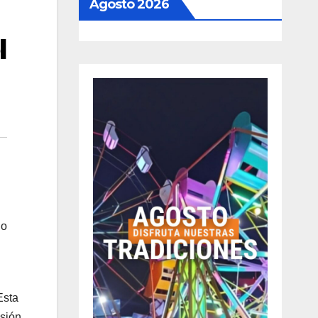
Agosto 2026
l
lo
Esta
sión,