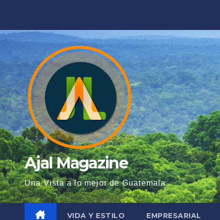
Saltar
al
contenido
Ajal Magazine
Una Vista a lo mejor de Guatemala
VIDA Y ESTILO
EMPRESARIAL