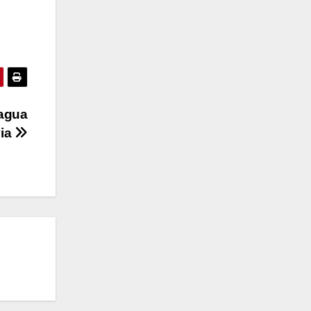
 agua
via