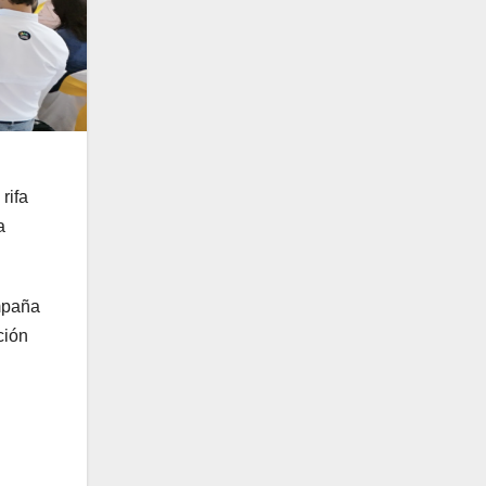
rifa
a
ampaña
ción