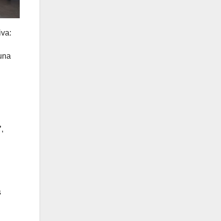
iva:
una
”
,
s