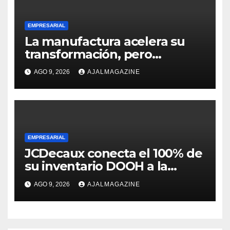
EMPRESARIAL
La manufactura acelera su
transformación, pero
enfrenta una creciente
AGO 9, 2026
AJALMAGAZINE
escasez de talento
especializado
EMPRESARIAL
JCDecaux conecta el 100% de
su inventario DOOH a la
compra programática en 9
AGO 9, 2026
AJALMAGAZINE
mercados de Latinoamérica