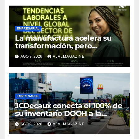
EMPRESARIAL
La manufactura acelera su
transformación, pero
enfrenta una creciente
AGO 9, 2026
AJALMAGAZINE
escasez de talento
especializado
EMPRESARIAL
JCDecaux conecta el 100% de
su inventario DOOH a la
compra programática en 9
AGO 9, 2026
AJALMAGAZINE
mercados de Latinoamérica