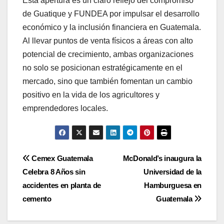
Esta apertura es un claro reflejo del compromiso
de Guatique y FUNDEA por impulsar el desarrollo
económico y la inclusión financiera en Guatemala.
Al llevar puntos de venta físicos a áreas con alto
potencial de crecimiento, ambas organizaciones
no solo se posicionan estratégicamente en el
mercado, sino que también fomentan un cambio
positivo en la vida de los agricultores y
emprendedores locales.
Navegación
Cemex Guatemala
McDonald’s inaugura la
Celebra 8 Años sin
Universidad de la
de
accidentes en planta de
Hamburguesa en
entradas
cemento
Guatemala