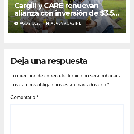
Cargill y CARE renuevan
alianza con inversión de $3.5
millones para el desarrollo de
AGO 2, 2026
AJALMAGAZINE
mujeres rurales en
Centroamérica
Deja una respuesta
Tu dirección de correo electrónico no será publicada.
Los campos obligatorios están marcados con
*
Comentario
*