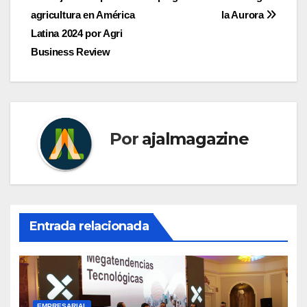
entradas
agricultura en América
la Aurora
Latina 2024 por Agri
Business Review
Por
ajalmagazine
Entrada relacionada
EMPRESARIAL