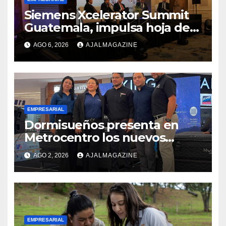
Siemens Xcelerator Summit
Guatemala, impulsa hoja de
ruta para acelerar la
AGO 6, 2026
AJALMAGAZINE
competitividad del país
EMPRESARIAL
Dormisueños presenta en
Metrocentro los nuevos
modelos Muna Care de
AGO 2, 2026
AJALMAGAZINE
Comfort Life: Innovación y
calidad en descanso
EMPRESARIAL