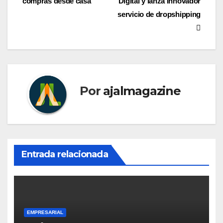
entradas
compras desde casa
Digital y lanza innovador
servicio de dropshipping
Por
ajalmagazine
Entrada relacionada
EMPRESARIAL