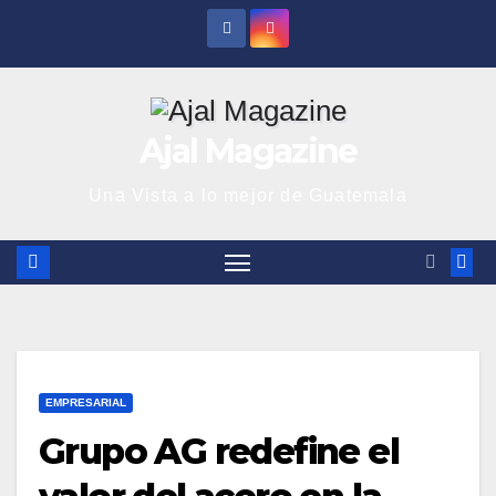
Saltar
al
contenido
Ajal Magazine
Una Vista a lo mejor de Guatemala
EMPRESARIAL
Grupo AG redefine el