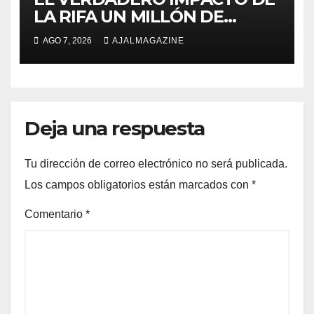
LA RIFA UN MILLÓN DE
AMIGOS HOY POR TI,
AGO 7, 2026
AJALMAGAZINE
MAÑANA POR MÍ
Deja una respuesta
Tu dirección de correo electrónico no será publicada.
Los campos obligatorios están marcados con
*
Comentario
*