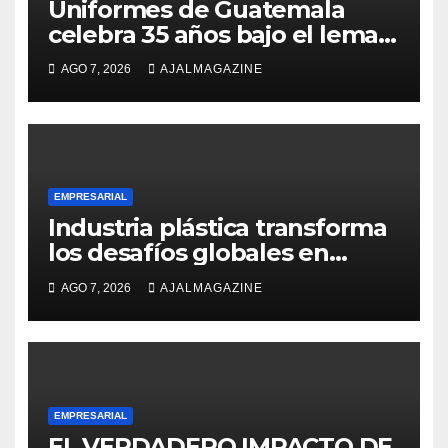
Uniformes de Guatemala
celebra 35 años bajo el lema
«Hechos para destacar» y
AGO 7, 2026
AJALMAGAZINE
continúa su expansión
nacional
EMPRESARIAL
Industria plástica transforma
los desafíos globales en
innovación y nuevas
AGO 7, 2026
AJALMAGAZINE
oportunidades de negocio
EMPRESARIAL
EL VERDADERO IMPACTO DE