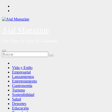
Saltar
al
contenido
Ajal Magazine
Una Vista a lo mejor de Guatemala
Vida y Estilo
Empresarial
Lanzamientos
Entretenimiento
Gastronomía
Turismo
Sostenibilidad
Salud
Deportes
Educación