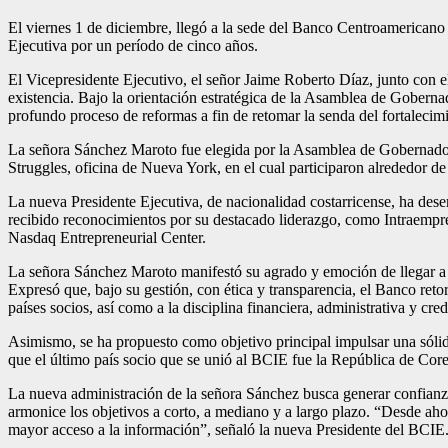
El viernes 1 de diciembre, llegó a la sede del Banco Centroamerica
Ejecutiva por un período de cinco años.
El Vicepresidente Ejecutivo, el señor Jaime Roberto Díaz, junto con el
existencia. Bajo la orientación estratégica de la Asamblea de Gobern
profundo proceso de reformas a fin de retomar la senda del fortalecimie
La señora Sánchez Maroto fue elegida por la Asamblea de Gobernadore
Struggles, oficina de Nueva York, en el cual participaron alrededor de
La nueva Presidente Ejecutiva, de nacionalidad costarricense, ha 
recibido reconocimientos por su destacado liderazgo, como Intraem
Nasdaq Entrepreneurial Center.
La señora Sánchez Maroto manifestó su agrado y emoción de llegar a Ho
Expresó que, bajo su gestión, con ética y transparencia, el Banco reto
países socios, así como a la disciplina financiera, administrativa y cred
Asimismo, se ha propuesto como objetivo principal impulsar una sólida 
que el último país socio que se unió al BCIE fue la República de Core
La nueva administración de la señora Sánchez busca generar confianza
armonice los objetivos a corto, a mediano y a largo plazo. “Desde ahora
mayor acceso a la información”, señaló la nueva Presidente del BCIE