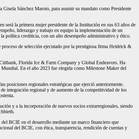
ora Gisela Sánchez Maroto, para asumir su mandato como Presidente
n será la primera mujer presidente de la Institución en sus 63 años de
sempeño, liderazgo y trabajo en equipo la implementación de un
la política crediticia, con un alto desempeño administrativo y ético.
roceso de selección ejecutado por la prestigiosa firma Heidrick &
, Citibank, Florida Ice & Farm Company y Global Endeavors. Ha
 Mundial. En el año 2023 fue elegida como Milestone Maker del
s posiciones regionales estratégicas que ejerció anteriormente.
s de integración regional y de aumento de la competitividad de los
ostenta.
tución y a la incorporación de nuevos socios extrarregionales, siendo
chbieth.
o del BCIE en el desarrollo mediante un marco financiero que
tucional del BCIE, con ética, transparencia, rendición de cuentas y