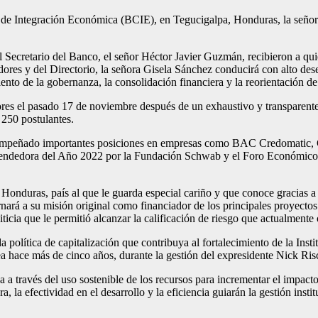
no de Integración Económica (BCIE), en Tegucigalpa, Honduras, la señ
 Secretario del Banco, el señor Héctor Javier Guzmán, recibieron a quie
adores y del Directorio, la señora Gisela Sánchez conducirá con alto de
nto de la gobernanza, la consolidación financiera y la reorientación de 
s el pasado 17 de noviembre después de un exhaustivo y transparente p
 250 postulantes.
desempeñado importantes posiciones en empresas como BAC Credomatic
prendedora del Año 2022 por la Fundación Schwab y el Foro Económico
nduras, país al que le guarda especial cariño y que conoce gracias a la
rnará a su misión original como financiador de los principales proyecto
iticia que le permitió alcanzar la calificación de riesgo que actualmente 
política de capitalización que contribuya al fortalecimiento de la Insti
a hace más de cinco años, durante la gestión del expresidente Nick Ris
 a través del uso sostenible de los recursos para incrementar el impact
, la efectividad en el desarrollo y la eficiencia guiarán la gestión insti
.