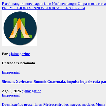
Navegación
Excel inaugura nueva agencia en Huehuetenango: Un paso más cerca d
PROYECCIONES INNOVADORAS PARA EL 2024
de
entradas
Por
ajalmagazine
Entrada relacionada
Empresarial
Siemens Xcelerator Summit Guatemala, impulsa hoja de ruta para 
Ago 6, 2026
ajalmagazine
Empresarial
Dormisueños presenta en Metrocentro los nuevos modelos Muna C