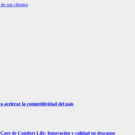
e sus clientes
acelerar la competitividad del país
are de Comfort Life: Innovación y calidad en descanso