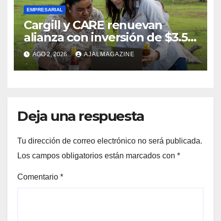
EMPRESARIAL
Cargill y CARE renuevan
alianza con inversión de $3.5
millones para el desarrollo de
AGO 2, 2026
AJALMAGAZINE
mujeres rurales en
Centroamérica
Deja una respuesta
Tu dirección de correo electrónico no será publicada.
Los campos obligatorios están marcados con
*
Comentario
*