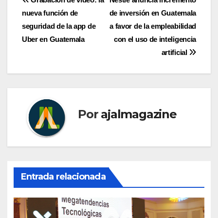
Navegación
nueva función de
de inversión en Guatemala
de
seguridad de la app de
a favor de la empleabilidad
entradas
Uber en Guatemala
con el uso de inteligencia
artificial
Por
ajalmagazine
Entrada relacionada