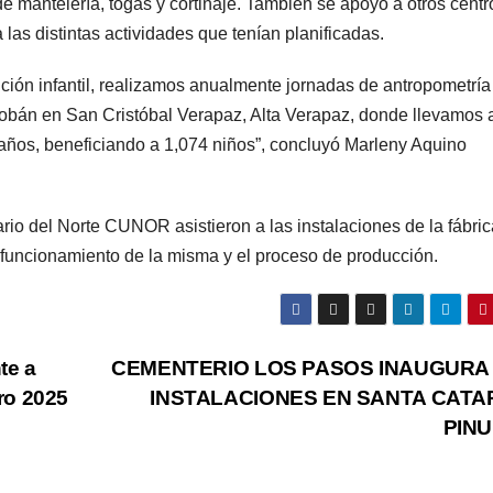
de mantelería, togas y cortinaje. También se apoyó a otros centr
las distintas actividades que tenían planificadas.
trición infantil, realizamos anualmente jornadas de antropometría
Cobán en San Cristóbal Verapaz, Alta Verapaz, donde llevamos 
0 años, beneficiando a 1,074 niños”, concluyó Marleny Aquino
tario del Norte CUNOR asistieron a las instalaciones de la fábri
funcionamiento de la misma y el proceso de producción.
te a
CEMENTERIO LOS PASOS INAUGURA
ro 2025
INSTALACIONES EN SANTA CATA
PIN