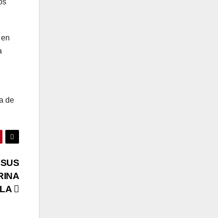
os
 en
a
ca de
 SUS
RINA
ULA