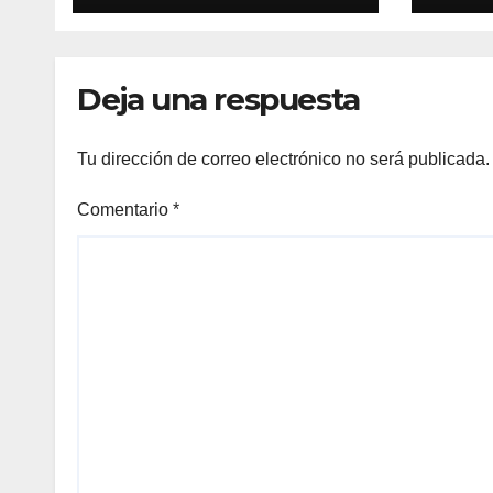
competitividad del
Mun
país
Comf
Inno
Deja una respuesta
en d
Tu dirección de correo electrónico no será publicada.
Comentario
*