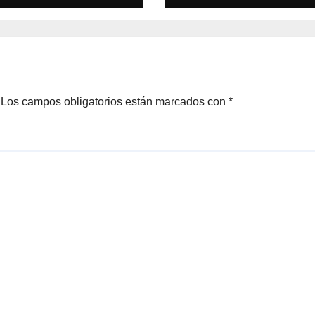
a Care de
desarrollo de
ort Life:
mujeres rurales
vación y calidad
Centroamérica
escanso
Los campos obligatorios están marcados con
*