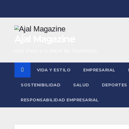
Saltar
al
contenido
Ajal Magazine
Una Vista a lo mejor de Guatemala
VIDA Y ESTILO
EMPRESARIAL
SOSTENIBILIDAD
SALUD
DEPORTES
RESPONSABILIDAD EMPRESARIAL