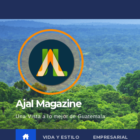
Saltar
al
contenido
Ajal Magazine
Una Vista a lo mejor de Guatemala
VIDA Y ESTILO
EMPRESARIAL