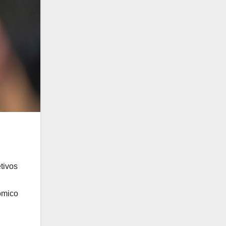
tivos
ómico