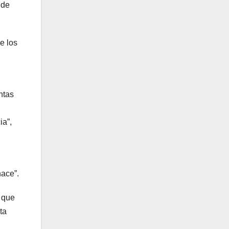
 de
e los
ntas
ia”,
hace”.
 que
ta