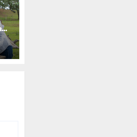
a
a el
 en