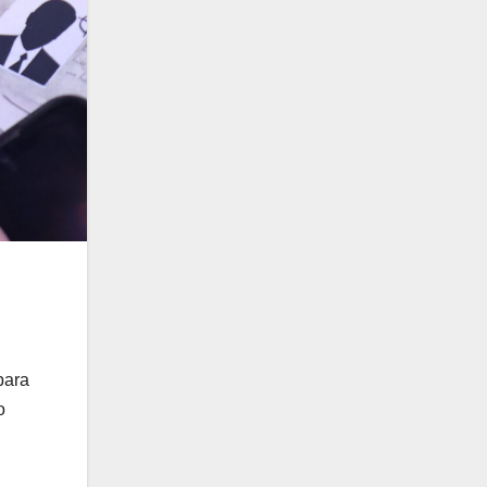
para
o