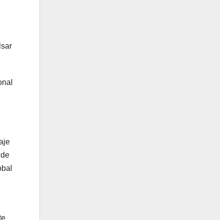
lsar
onal
aje
 de
obal
te