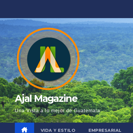
Saltar
al
contenido
Ajal Magazine
Una Vista a lo mejor de Guatemala
VIDA Y ESTILO
EMPRESARIAL