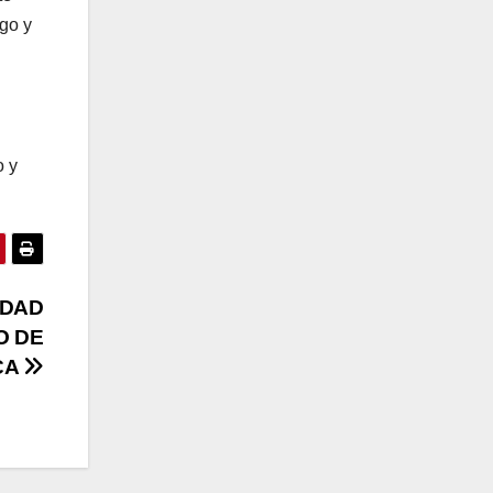
zgo y
o y
IDAD
O DE
CA