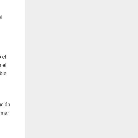
el
 el
 el
ble
ución
rmar