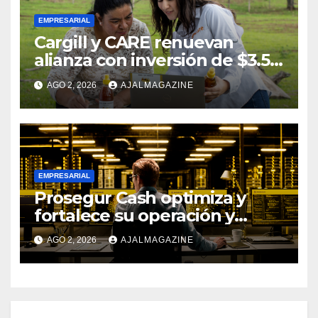
EMPRESARIAL
Cargill y CARE renuevan
alianza con inversión de $3.5
millones para el desarrollo de
AGO 2, 2026
AJALMAGAZINE
mujeres rurales en
Centroamérica
EMPRESARIAL
Prosegur Cash optimiza y
fortalece su operación y
procesos con la ayuda de IA y
AGO 2, 2026
AJALMAGAZINE
Big Data