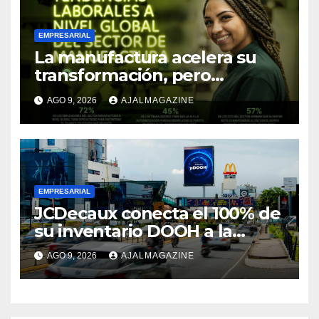
EMPRESARIAL
La manufactura acelera su
transformación, pero
enfrenta una creciente
AGO 9, 2026
AJALMAGAZINE
escasez de talento
especializado
EMPRESARIAL
JCDecaux conecta el 100% de
su inventario DOOH a la
compra programática en 9
AGO 9, 2026
AJALMAGAZINE
mercados de Latinoamérica