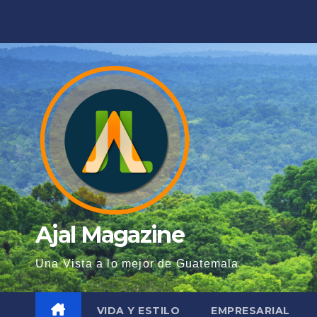
Saltar
al
contenido
Ajal Magazine
Una Vista a lo mejor de Guatemala
VIDA Y ESTILO
EMPRESARIAL