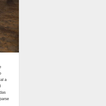
e
o
al a
d
ndas
iparse