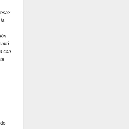
presa?
 la
ción
saltó
ca con
ta
ndo