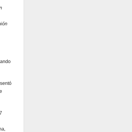
n
nión
cando
esentó
e
7
na,