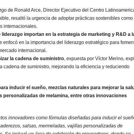
argo de Ronald Arce, Director Ejecutivo del Centro Latinoameri
ible, resaltó la urgencia de adoptar prácticas sostenibles como 
s internacionales.
 liderazgo importan en la estrategia de marketing y R&D a 
e enfocó en la importancia del liderazgo estratégico para foment
mercado internacional.
imizar la cadena de suministro
, expuesta por Víctor Merino, exp
la cadena de suministro, mejorando la eficiencia y reduciendo
ra inducir el sueño, mezclas naturales para mejorar la sal
las personalizadas de melamina, entre otras innovaciones
tos innovadores como fórmulas diseñadas para inducir el sueñ
, aderezos, salsas, mermeladas, vajillas personalizadas de
s. Se incluyó un área de exhibición de proveedores, donde se