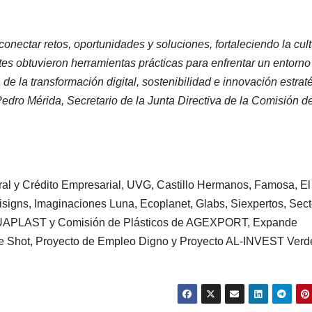
nectar retos, oportunidades y soluciones, fortaleciendo la cul
tes obtuvieron herramientas prácticas para enfrentar un entorno
de la transformación digital, sostenibilidad e innovación estrat
edro Mérida, Secretario de la Junta Directiva de la Comisión d
ural y Crédito Empresarial, UVG, Castillo Hermanos, Famosa, El
isigns, Imaginaciones Luna, Ecoplanet, Glabs, Siexpertos, Sect
OGUAPLAST y Comisión de Plásticos de AGEXPORT, Expande
fee Shot, Proyecto de Empleo Digno y Proyecto AL-INVEST Verd