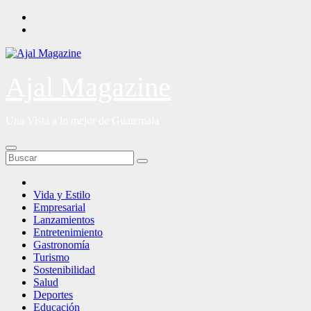
Saltar
al
contenido
Ajal Magazine
Una Vista a lo mejor de Guatemala
Vida y Estilo
Empresarial
Lanzamientos
Entretenimiento
Gastronomía
Turismo
Sostenibilidad
Salud
Deportes
Educación