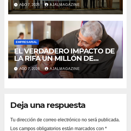
innovación y nuevas
AGO 7, 2026
AJALMAGAZINE
oportunidades de negocio
EMPRESARIAL
EL VERDADERO IMPACTO DE
LA RIFA UN MILLÓN DE
AMIGOS HOY POR TI,
AGO 7, 2026
AJALMAGAZINE
MAÑANA POR MÍ
Deja una respuesta
Tu dirección de correo electrónico no será publicada.
Los campos obligatorios están marcados con
*