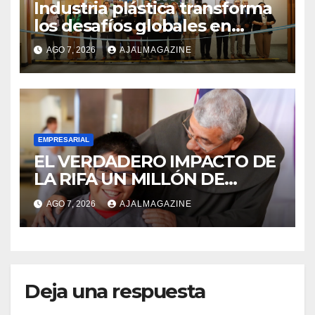
Industria plástica transforma
los desafíos globales en
innovación y nuevas
AGO 7, 2026
AJALMAGAZINE
oportunidades de negocio
EMPRESARIAL
EL VERDADERO IMPACTO DE
LA RIFA UN MILLÓN DE
AMIGOS HOY POR TI,
AGO 7, 2026
AJALMAGAZINE
MAÑANA POR MÍ
Deja una respuesta