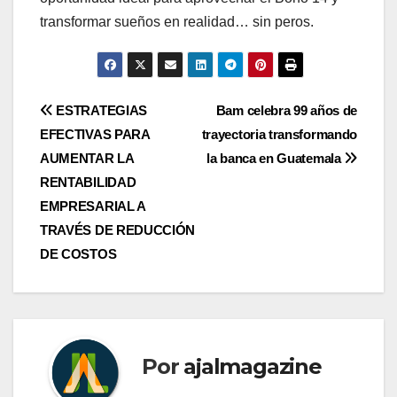
transformar sueños en realidad… sin peros.
Navegación
ESTRATEGIAS
Bam celebra 99 años de
EFECTIVAS PARA
trayectoria transformando
de
AUMENTAR LA
la banca en Guatemala
entradas
RENTABILIDAD
EMPRESARIAL A
TRAVÉS DE REDUCCIÓN
DE COSTOS
Por
ajalmagazine