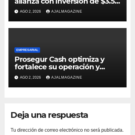
alianza con inversión de $3.5
millones para el desarrollo de
AGO 2, 2026
AJALMAGAZINE
mujeres rurales en
Centroamérica
EMPRESARIAL
Prosegur Cash optimiza y
fortalece su operación y
procesos con la ayuda de IA y
AGO 2, 2026
AJALMAGAZINE
Big Data
Deja una respuesta
Tu dirección de correo electrónico no será publicada.