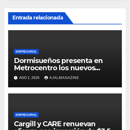
Entrada relacionada
EMPRESARIAL
Dormisueños presenta en
Metrocentro los nuevos
modelos Muna Care de
AGO 2, 2026
AJALMAGAZINE
Comfort Life: Innovación y
calidad en descanso
EMPRESARIAL
Cargill y CARE renuevan