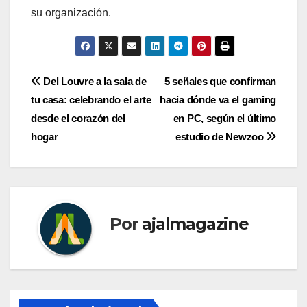
su organización.
Navegación
Del Louvre a la sala de
5 señales que confirman
tu casa: celebrando el arte
hacia dónde va el gaming
de
desde el corazón del
en PC, según el último
entradas
hogar
estudio de Newzoo
Por
ajalmagazine