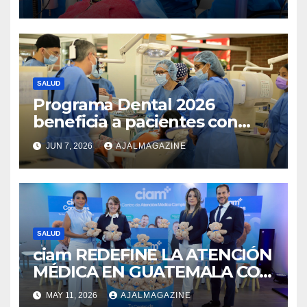
por Visualiza
SALUD
Programa Dental 2026
beneficia a pacientes con
labio fisurado y paladar
JUN 7, 2026
AJALMAGAZINE
hendido en Guatemala
SALUD
ciam REDEFINE LA ATENCIÓN
MÉDICA EN GUATEMALA CON
SU NUEVO MODELO
MAY 11, 2026
AJALMAGAZINE
INTEGRAL