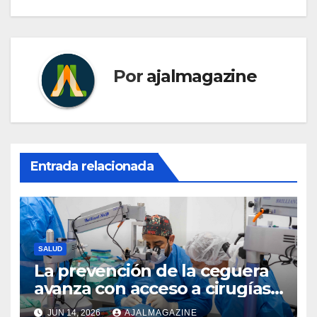
Por
ajalmagazine
Entrada relacionada
SALUD
La prevención de la ceguera
avanza con acceso a cirugías
oftalmológicas impulsadas
JUN 14, 2026
AJALMAGAZINE