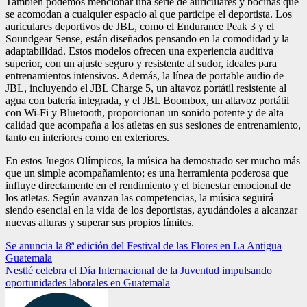
También podemos mencionar una serie de auriculares y bocinas que
se acomodan a cualquier espacio al que participe el deportista. Los
auriculares deportivos de JBL, como el Endurance Peak 3 y el
Soundgear Sense, están diseñados pensando en la comodidad y la
adaptabilidad. Estos modelos ofrecen una experiencia auditiva
superior, con un ajuste seguro y resistente al sudor, ideales para
entrenamientos intensivos. Además, la línea de portable audio de
JBL, incluyendo el JBL Charge 5, un altavoz portátil resistente al
agua con batería integrada, y el JBL Boombox, un altavoz portátil
con Wi-Fi y Bluetooth, proporcionan un sonido potente y de alta
calidad que acompaña a los atletas en sus sesiones de entrenamiento,
tanto en interiores como en exteriores.
En estos Juegos Olímpicos, la música ha demostrado ser mucho más
que un simple acompañamiento; es una herramienta poderosa que
influye directamente en el rendimiento y el bienestar emocional de
los atletas. Según avanzan las competencias, la música seguirá
siendo esencial en la vida de los deportistas, ayudándoles a alcanzar
nuevas alturas y superar sus propios límites.
Navegación
Se anuncia la 8ª edición del Festival de las Flores en La Antigua
Guatemala
de
Nestlé celebra el Día Internacional de la Juventud impulsando
entradas
oportunidades laborales en Guatemala