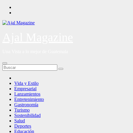
Saltar
al
contenido
Ajal Magazine
Una Vista a lo mejor de Guatemala
Vida y Estilo
Empresarial
Lanzamientos
Entretenimiento
Gastronomía
Turismo
Sostenibilidad
Salud
Deportes
Educación