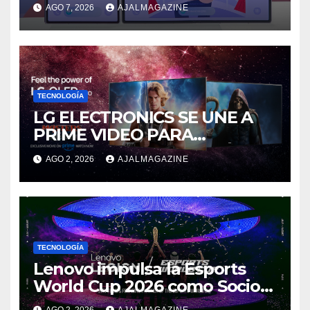
descubre el siguiente nivel
AGO 7, 2026
AJALMAGAZINE
de innovación plegable
TECNOLOGÍA
LG ELECTRONICS SE UNE A
PRIME VIDEO PARA
IMPULSAR EN CASA EL ÉPICO
AGO 2, 2026
AJALMAGAZINE
ESTRENO DE MASTERS OF
THE UNIVERSE
TECNOLOGÍA
Lenovo impulsa la Esports
World Cup 2026 como Socio
Fundador
AGO 2, 2026
AJALMAGAZINE