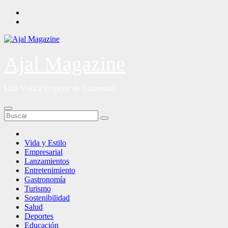
Saltar
al
contenido
Ajal Magazine
Una Vista a lo mejor de Guatemala
Vida y Estilo
Empresarial
Lanzamientos
Entretenimiento
Gastronomía
Turismo
Sostenibilidad
Salud
Deportes
Educación