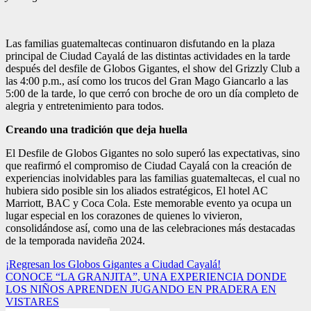
Las familias guatemaltecas continuaron disfutando en la plaza
principal de Ciudad Cayalá de las distintas actividades en la tarde
después del desfile de Globos Gigantes, el show del Grizzly Club a
las 4:00 p.m., así como los trucos del Gran Mago Giancarlo a las
5:00 de la tarde, lo que cerró con broche de oro un día completo de
alegria y entretenimiento para todos.
Creando una tradición que deja huella
El Desfile de Globos Gigantes no solo superó las expectativas, sino
que reafirmó el compromiso de Ciudad Cayalá con la creación de
experiencias inolvidables para las familias guatemaltecas, el cual no
hubiera sido posible sin los aliados estratégicos, El hotel AC
Marriott, BAC y Coca Cola. Este memorable evento ya ocupa un
lugar especial en los corazones de quienes lo vivieron,
consolidándose así, como una de las celebraciones más destacadas
de la temporada navideña 2024.
Navegación
¡Regresan los Globos Gigantes a Ciudad Cayalá!
CONOCE “LA GRANJITA”, UNA EXPERIENCIA DONDE
de
LOS NIÑOS APRENDEN JUGANDO EN PRADERA EN
entradas
VISTARES