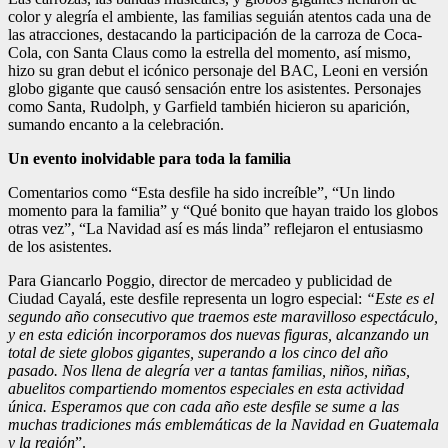
color y alegría el ambiente, las familias seguián atentos cada una de
las atracciones, destacando la participación de la carroza de Coca-
Cola, con Santa Claus como la estrella del momento, así mismo,
hizo su gran debut el icónico personaje del BAC, Leoni en versión
globo gigante que causó sensación entre los asistentes. Personajes
como Santa, Rudolph, y Garfield también hicieron su aparición,
sumando encanto a la celebración.
Un evento inolvidable para toda la familia
Comentarios como “Esta desfile ha sido increíble”, “Un lindo
momento para la familia” y “Qué bonito que hayan traido los globos
otras vez”, “La Navidad así es más linda” reflejaron el entusiasmo
de los asistentes.
Para Giancarlo Poggio, director de mercadeo y publicidad de
Ciudad Cayalá, este desfile representa un logro especial:
“Este es el
segundo año consecutivo que traemos este maravilloso espectáculo,
y en esta edición incorporamos dos nuevas figuras, alcanzando un
total de siete globos gigantes, superando a los cinco del año
pasado. Nos llena de alegría ver a tantas familias, ni
ños, niñas,
abuelitos
compartiendo momentos especiales en esta actividad
única. Esperamos que con cada año este desfile se sume a las
muchas tradiciones más emblemáticas de la Navidad en Guatemala
y la región
”.