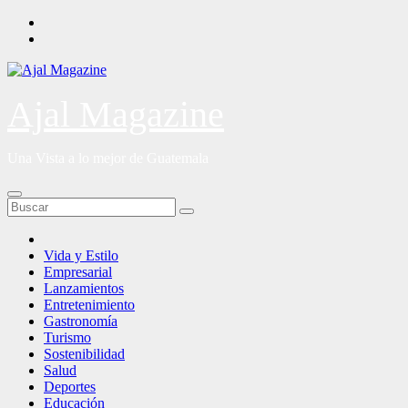
Saltar
al
contenido
Ajal Magazine
Una Vista a lo mejor de Guatemala
Vida y Estilo
Empresarial
Lanzamientos
Entretenimiento
Gastronomía
Turismo
Sostenibilidad
Salud
Deportes
Educación