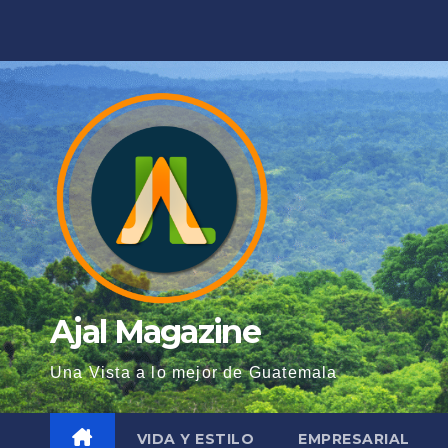
Saltar
al
contenido
Ajal Magazine
Una Vista a lo mejor de Guatemala
VIDA Y ESTILO
EMPRESARIAL