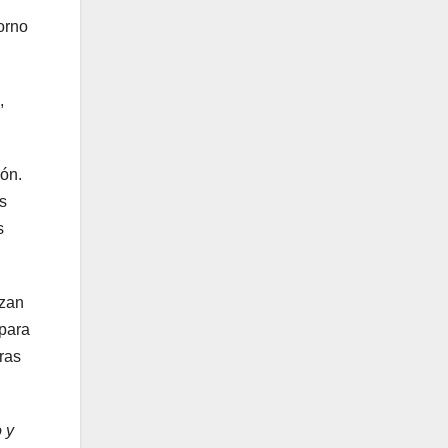
orno
,
ión.
s
s
rzan
 para
ras
 y