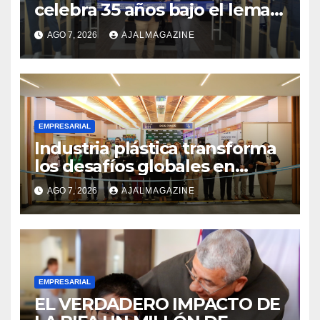
celebra 35 años bajo el lema
«Hechos para destacar» y
AGO 7, 2026
AJALMAGAZINE
continúa su expansión
nacional
EMPRESARIAL
Industria plástica transforma
los desafíos globales en
innovación y nuevas
AGO 7, 2026
AJALMAGAZINE
oportunidades de negocio
EMPRESARIAL
EL VERDADERO IMPACTO DE