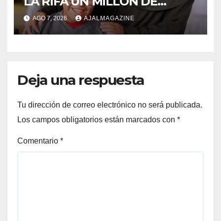
LA RIFA UN MILLÓN DE
AMIGOS HOY POR TI,
AGO 7, 2026
AJALMAGAZINE
MAÑANA POR MÍ
Deja una respuesta
Tu dirección de correo electrónico no será publicada.
Los campos obligatorios están marcados con
*
Comentario
*