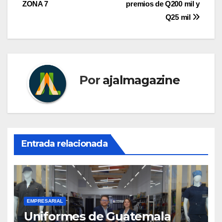
de
ZONA 7
premios de Q200 mil y
entradas
Q25 mil
Por
ajalmagazine
Entrada relacionada
EMPRESARIAL
Uniformes de Guatemala