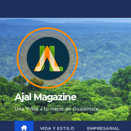
Saltar
al
contenido
Ajal Magazine
Una Vista a lo mejor de Guatemala
VIDA Y ESTILO
EMPRESARIAL