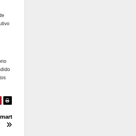
de
utivo
rio
ndido
tos
lmart