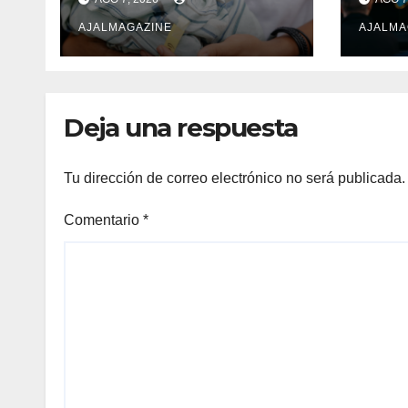
apoyo de Purina Cat
abas
Chow
AJALMAGAZINE
el o
AJALMA
Gua
Deja una respuesta
Tu dirección de correo electrónico no será publicada.
Comentario
*