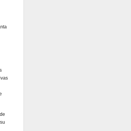
anta
s
ivas
e
 de
 su