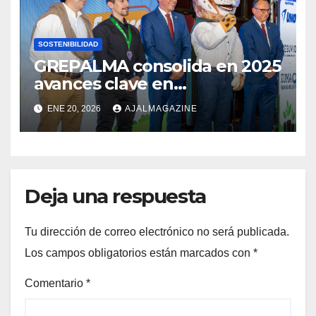
SOSTENIBILIDAD
GREPALMA consolida en 2025
avances clave en
sostenibilidad de la palma de
ENE 20, 2026
AJALMAGAZINE
aceite en Guatemala
Deja una respuesta
Tu dirección de correo electrónico no será publicada.
Los campos obligatorios están marcados con
*
Comentario
*