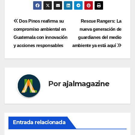
Navegación
Dos Pinos reafirma su
Rescue Rangers: La
compromiso ambiental en
nueva generación de
de
Guatemala con innovación
guardianes del medio
entradas
y acciones responsables
ambiente ya está aquí
Por
ajalmagazine
Entrada relacionada