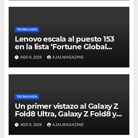
TECNOLOGÍA
Lenovo escala al puesto 153
en la lista ‘Fortune Global
500’ gracias al crecimiento de
AGO 9, 2026
AJALMAGAZINE
su negocio impulsado por la
IA
TECNOLOGÍA
Un primer vistazo al Galaxy Z
Fold8 Ultra, Galaxy Z Fold8 y
Galaxy Z Flip8
AGO 9, 2026
AJALMAGAZINE