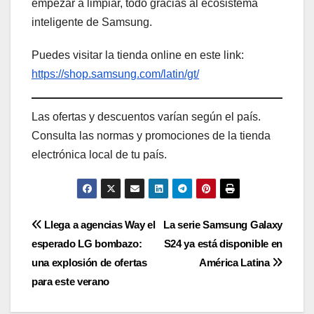
empezar a limpiar, todo gracias al ecosistema
inteligente de Samsung.
Puedes visitar la tienda online en este link:
https://shop.samsung.com/latin/gt/
Las ofertas y descuentos varían según el país.
Consulta las normas y promociones de la tienda
electrónica local de tu país.
Navegación
Llega a agencias Way el
La serie Samsung Galaxy
esperado LG bombazo:
S24 ya está disponible en
de
una explosión de ofertas
América Latina
entradas
para este verano