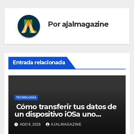
Por
ajalmagazine
Entrada relacionada
TECNOLOGÍA
Cómo transferir tus datos de
un dispositivo iOSa uno
Galaxy usando Smart Switch
AGO 9, 2026
AJALMAGAZINE