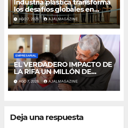
Industria plástica transforma
los desafíos globales en
innovación y nuevas
AGO 7, 2026
AJALMAGAZINE
oportunidades de negocio
EMPRESARIAL
EL VERDADERO IMPACTO DE
LA RIFA UN MILLÓN DE
AMIGOS HOY POR TI,
AGO 7, 2026
AJALMAGAZINE
MAÑANA POR MÍ
Deja una respuesta