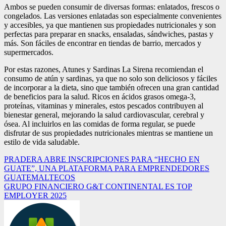
Ambos se pueden consumir de diversas formas: enlatados, frescos o
congelados. Las versiones enlatadas son especialmente convenientes
y accesibles, ya que mantienen sus propiedades nutricionales y son
perfectas para preparar en snacks, ensaladas, sándwiches, pastas y
más. Son fáciles de encontrar en tiendas de barrio, mercados y
supermercados.
Por estas razones, Atunes y Sardinas La Sirena recomiendan el
consumo de atún y sardinas, ya que no solo son deliciosos y fáciles
de incorporar a la dieta, sino que también ofrecen una gran cantidad
de beneficios para la salud. Ricos en ácidos grasos omega-3,
proteínas, vitaminas y minerales, estos pescados contribuyen al
bienestar general, mejorando la salud cardiovascular, cerebral y
ósea. Al incluirlos en las comidas de forma regular, se puede
disfrutar de sus propiedades nutricionales mientras se mantiene un
estilo de vida saludable.
Navegación
PRADERA ABRE INSCRIPCIONES PARA “HECHO EN
GUATE”, UNA PLATAFORMA PARA EMPRENDEDORES
de
GUATEMALTECOS
entradas
GRUPO FINANCIERO G&T CONTINENTAL ES TOP
EMPLOYER 2025