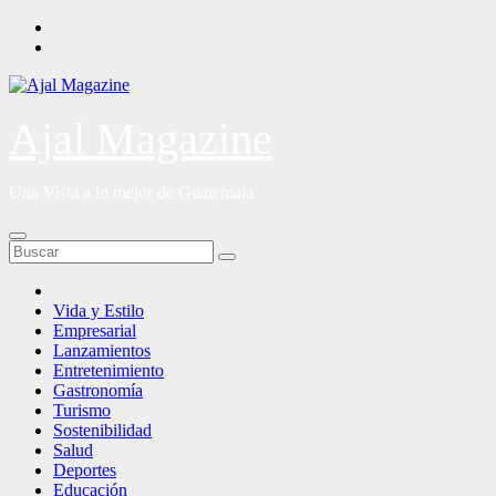
Saltar
al
contenido
Ajal Magazine
Una Vista a lo mejor de Guatemala
Vida y Estilo
Empresarial
Lanzamientos
Entretenimiento
Gastronomía
Turismo
Sostenibilidad
Salud
Deportes
Educación