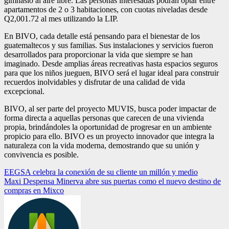
gimnasio al aire libre. Las personas interesadas podrán optar entre
apartamentos de 2 o 3 habitaciones, con cuotas niveladas desde
Q2,001.72 al mes utilizando la LIP.
En BIVO, cada detalle está pensando para el bienestar de los
guatemaltecos y sus familias. Sus instalaciones y servicios fueron
desarrollados para proporcionar la vida que siempre se han
imaginado. Desde amplias áreas recreativas hasta espacios seguros
para que los niños jueguen, BIVO será el lugar ideal para construir
recuerdos inolvidables y disfrutar de una calidad de vida
excepcional.
BIVO, al ser parte del proyecto MUVIS, busca poder impactar de
forma directa a aquellas personas que carecen de una vivienda
propia, brindándoles la oportunidad de progresar en un ambiente
propicio para ello. BIVO es un proyecto innovador que integra la
naturaleza con la vida moderna, demostrando que su unión y
convivencia es posible.
Navegación
EEGSA celebra la conexión de su cliente un millón y medio
Maxi Despensa Minerva abre sus puertas como el nuevo destino de
de
compras en Mixco
entradas