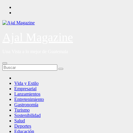
Saltar
al
contenido
Ajal Magazine
Una Vista a lo mejor de Guatemala
Vida y Estilo
Empresarial
Lanzamientos
Entretenimiento
Gastronomía
Turismo
Sostenibilidad
Salud
Deportes
Educación