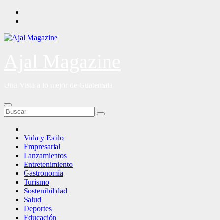
Saltar
al
contenido
Ajal Magazine
Una Vista a lo mejor de Guatemala
Vida y Estilo
Empresarial
Lanzamientos
Entretenimiento
Gastronomía
Turismo
Sostenibilidad
Salud
Deportes
Educación