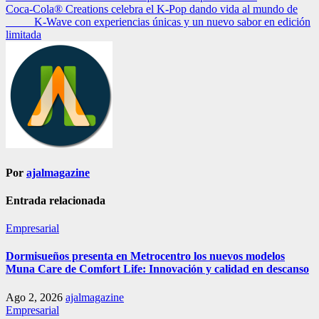
Coca-Cola® Creations celebra el K-Pop dando vida al mundo de
de
K-Wave con experiencias únicas y un nuevo sabor en edición
entradas
limitada
Por
ajalmagazine
Entrada relacionada
Empresarial
Dormisueños presenta en Metrocentro los nuevos modelos
Muna Care de Comfort Life: Innovación y calidad en descanso
Ago 2, 2026
ajalmagazine
Empresarial