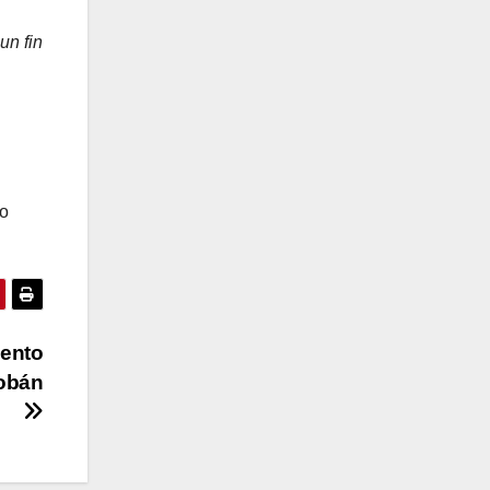
un fin
to
ento
Cobán