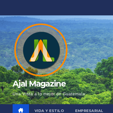
Saltar
al
contenido
Ajal Magazine
Una Vista a lo mejor de Guatemala
VIDA Y ESTILO
EMPRESARIAL