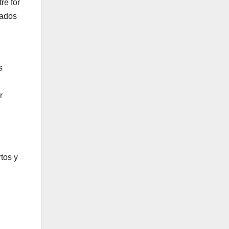
re for
cados
s
r
tos y