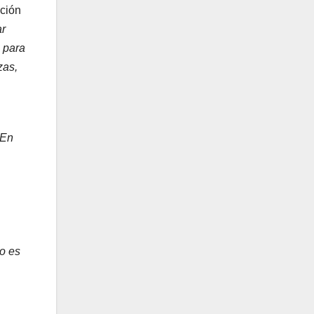
ación
ar
 para
zas,
En
o es