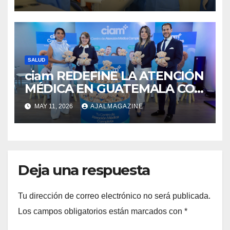
hendido en Guatemala
SALUD
ciam REDEFINE LA ATENCIÓN
MÉDICA EN GUATEMALA CON
SU NUEVO MODELO
MAY 11, 2026
AJALMAGAZINE
INTEGRAL
Deja una respuesta
Tu dirección de correo electrónico no será publicada.
Los campos obligatorios están marcados con
*