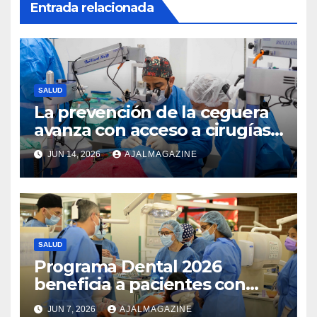
Entrada relacionada
SALUD
La prevención de la ceguera
avanza con acceso a cirugías
oftalmológicas impulsadas
JUN 14, 2026
AJALMAGAZINE
por Visualiza
SALUD
Programa Dental 2026
beneficia a pacientes con
labio fisurado y paladar
JUN 7, 2026
AJALMAGAZINE