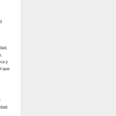
d
dad,
,
ica y
ol que
e
idad.