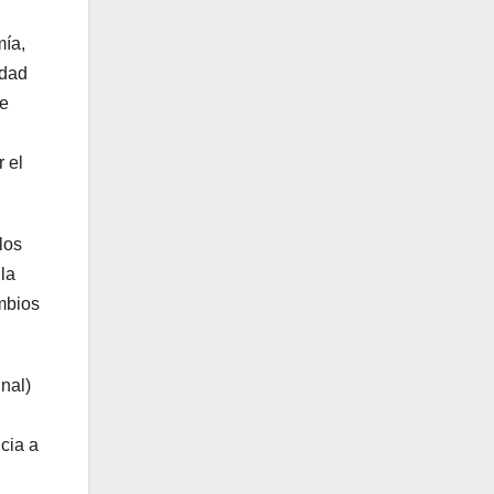
mía,
idad
ue
 el
los
la
mbios
nal)
cia a