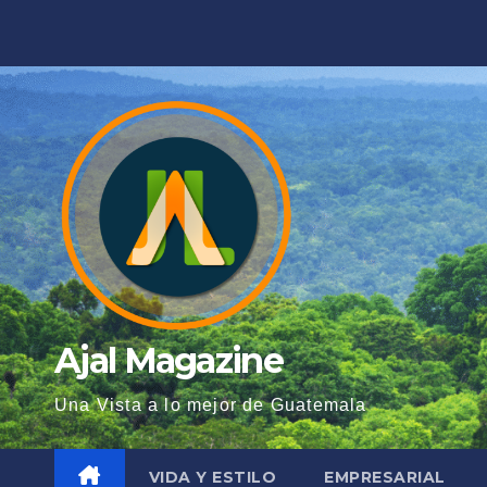
Saltar
al
contenido
Ajal Magazine
Una Vista a lo mejor de Guatemala
VIDA Y ESTILO
EMPRESARIAL