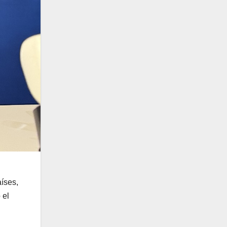
íses,
 el