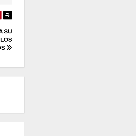
A SU
 LOS
OS