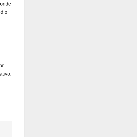
donde
edio
ar
ativo.